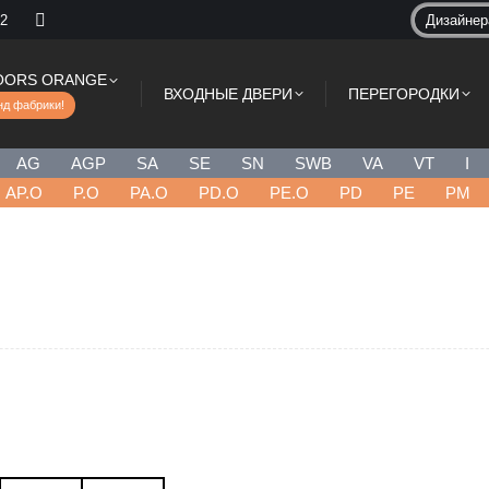
 2
Дизайне
OORS ORANGE
ВХОДНЫЕ ДВЕРИ
ПЕРЕГОРОДКИ
нд фабрики!
AG
AGP
SA
SE
SN
SWB
VA
VT
I
AP.O
P.O
PA.O
PD.O
PE.O
PD
PE
PM