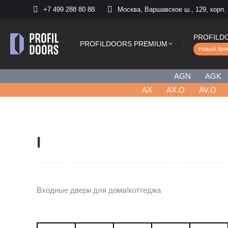
+7 499 288 80 88
Москва, Варшавское ш., 129, корп.
PROFILD
PROFILDOORS PREMIUM
Новый бре
AGN
AGK
AХ
AX.O
AV.O
I
Входные двери для дома/коттеджа