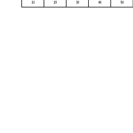
1I
2I
3I
4I
5I
1I
2I
343 296
330 501
4
₽
₽