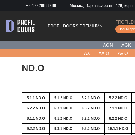
+7 499 288 80 88
Москва, Варшавское ш., 129, корп.
PROFILD
PROFILDOORS PREMIUM
Новый бре
AGN
AGK
AХ
AX.O
AV.O
ND.O
5.1.1 ND.O
5.1.2 ND.O
5.2.1 ND.O
5.2.2 ND.O
6.2.2 ND.O
6.3.1 ND.O
6.3.2 ND.O
7.1.1 ND.O
8.1.1 ND.O
8.1.2 ND.O
8.2.1 ND.O
8.2.2 ND.O
9.2.2 ND.O
9.3.1 ND.O
9.3.2 ND.O
10.1.1 ND.O