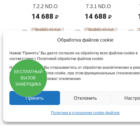
7.2.2 ND.O
7.3.1 ND.O
14 688
14 688
₽
₽
Обработка файлов cookie
8.2.1 ND.O
8.2.2 ND.O
14 688
14 688
Нажав "Принять" Вы даете согласие на обработку всех файлов cookie в
₽
₽
соответствии с Политикой обработки файлов cookie.
Нажав "Отклонить" Вы отказываетесь от обработки аналитических и ре
БЕСПЛАТНЫЙ
9.1.2 ND.O
9.2.1 ND.O
(маркетинговых) файлов cookie, при этом функциональные (технические
ВЫЗОВ
файлы cookie не подлежат отключению.
12 240
12 240
₽
₽
ЗАМЕРЩИКА
Принять
Отклонить
Настро
10.1.1 ND.O
10.1.2 ND.O
Политика в отношении cookie-файлов
12 240
12 240
₽
₽