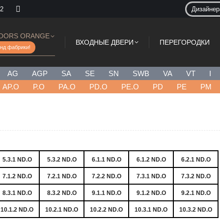
 2
Дизайне
OORS ORANGE
ВХОДНЫЕ ДВЕРИ
ПЕРЕГОРОДКИ
нд фабрики!
AG
AGP
SA
SE
SN
SWB
VA
VT
I
AP.O
P.O
PA.O
PD.O
PE.O
PD
PE
PM
5.3.1 ND.O
5.3.2 ND.O
6.1.1 ND.O
6.1.2 ND.O
6.2.1 ND.O
7.1.2 ND.O
7.2.1 ND.O
7.2.2 ND.O
7.3.1 ND.O
7.3.2 ND.O
8.3.1 ND.O
8.3.2 ND.O
9.1.1 ND.O
9.1.2 ND.O
9.2.1 ND.O
10.1.2 ND.O
10.2.1 ND.O
10.2.2 ND.O
10.3.1 ND.O
10.3.2 ND.O