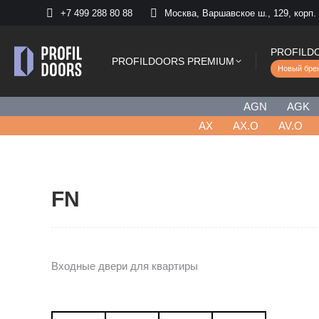
+7 499 288 80 88
Москва, Варшавское ш., 129, корп.
PROFILD
PROFILDOORS PREMIUM
Новый бре
AGN
AGK
AХ
AX.O
AV.O
FN
Входные двери для квартиры