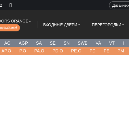
 2
Дизайне
OORS ORANGE
ВХОДНЫЕ ДВЕРИ
ПЕРЕГОРОДКИ
нд фабрики!
AG
AGP
SA
SE
SN
SWB
VA
VT
I
AP.O
P.O
PA.O
PD.O
PE.O
PD
PE
PM