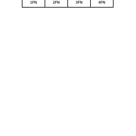
1FN
2FN
3FN
4FN
1FN
2FN
292 527
279 938
2
₽
₽