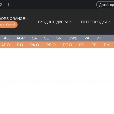
 2
Дизайне
OORS ORANGE
ВХОДНЫЕ ДВЕРИ
ПЕРЕГОРОДКИ
нд фабрики!
AG
AGP
SA
SE
SN
SWB
VA
VT
I
AP.O
P.O
PA.O
PD.O
PE.O
PD
PE
PM