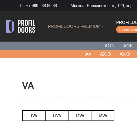
+7 499 288 80 88
Москва, Варшавское ш., 129, корп.
PROFILD
PROFILDOORS PREMIUM
Новый бре
AGN
AGK
AХ
AX.O
AV.O
VA
1VA
11VA
12VA
18VA