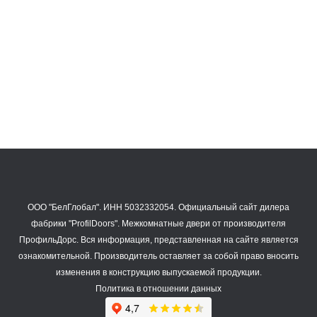
20NW
21NW
25 962
25 962
₽
₽
ООО "БелГлобал". ИНН 5032332054. Официальный сайт дилера
фабрики "ProfilDoors".
Межкомнатные двери
от производителя
ПрофильДорс. Вся информация, представленная на сайте является
ознакомительной. Производитель оставляет за собой право вносить
изменения в конструкцию выпускаемой продукции.
Политика в отношении данных