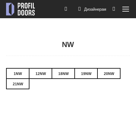
Дизайнерам
Поиск:
NW
Вы здесь:
1NW
12NW
18NW
19NW
20NW
21NW