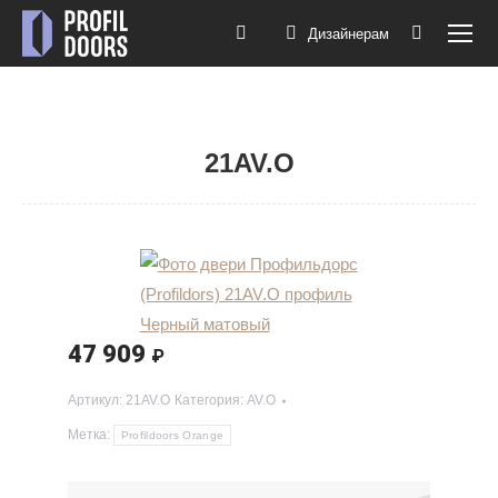
Дизайнерам
Поиск:
21AV.O
Вы здесь:
47 909
₽
Артикул:
21AV.O
Категория:
AV.O
Метка:
Profildoors Orange