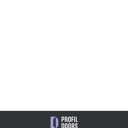
1AV.O
5AX.O
43 780
47 909
₽
₽
1.7P.O
1.2P.O
15 871
13 668
₽
₽
2AV.O
47 909
₽