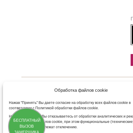
Обработка файлов cookie
Нажав "Принять" Вы даете согласие на обработку всех файлов cookie в
4AV.O
1AP.
соответствии с Политикой обработки файлов cookie.
47 909
36 76
₽
Нажав "Отклонить" Вы отказываетесь от обработки аналитических и ре
БЕСПЛАТНЫЙ
(маркетинговых) файлов cookie, при этом функциональные (технические
ВЫЗОВ
файлы cookie не подлежат отключению.
ЗАМЕРЩИКА