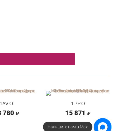
1AV.O
1.7P.O
3 780
15 871
₽
₽
Напишите нам в Max