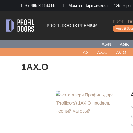
+7 499 288 80 88
Москва, Варшавское ш., 129, корп.
PROFILD
PROFILDOORS PREMIUM
Новый бре
AGN
AGK
AХ
AX.O
AV.O
1AX.O
А
К
М