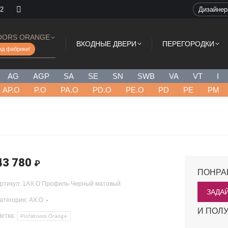
 2
Дизайне
OORS ORANGE
ВХОДНЫЕ ДВЕРИ
ПЕРЕГОРОДКИ
нд фабрики!
AG
AGP
SA
SE
SN
SWB
VA
VT
I
AP.O
P.O
PA.O
PD.O
PE.O
PD
PE
PM
43 780
₽
ПОНРА
ртикул:
1AX.O Профиль-Черный матовый
ЗАДА
атегория:
AX.O
И ПОЛУ
етка:
Profildoors Orange