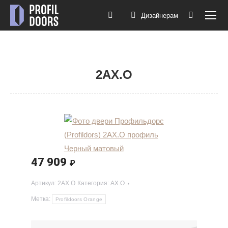
Дизайнерам
Поиск:
2AX.O
Вы здесь:
47 909
₽
Артикул:
2AX.O
Категория:
AX.O
Метка:
Profildoors Orange