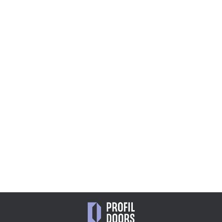
1.8P.O
1AP.O
13 668
36 760
₽
₽
1.4P.O
1.7P.O
13 668
15 871
₽
₽
5AX.O
47 909
₽