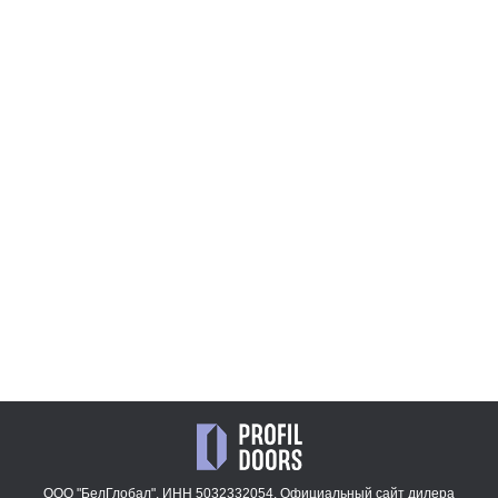
1AX.O
4AV.O
43 780
47 909
₽
₽
22AV.O
2AX.O
47 909
47 909
₽
₽
2AV.O
47 909
₽
ООО "БелГлобал". ИНН 5032332054. Официальный сайт дилера