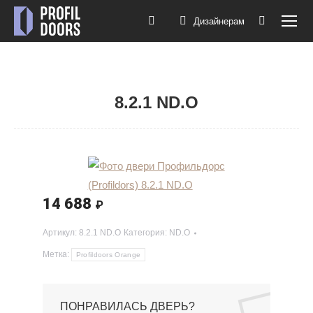
Дизайнерам
Поиск:
8.2.1 ND.O
Вы здесь:
14 688
₽
Артикул:
8.2.1 ND.O
Категория:
ND.O
Метка:
Profildoors Orange
ПОНРАВИЛАСЬ ДВЕРЬ?