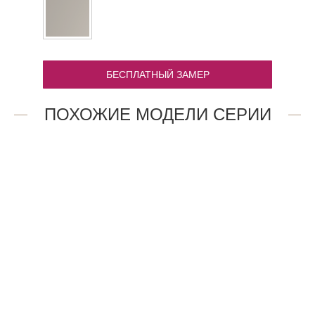
БЕСПЛАТНЫЙ ЗАМЕР
ПОХОЖИЕ МОДЕЛИ СЕРИИ
1AP.O
1.13P.O
36 760
28 356
₽
₽
6AV.O
1.12P.O
47 909
16 891
₽
₽