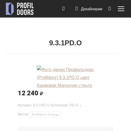
Дизайнерам
Поиск:
9.3.1PD.O
Вы здесь:
12 240
₽
Артикул:
9.3.1PD.O
Категория:
PD.O
Метка:
Profildoors Orange