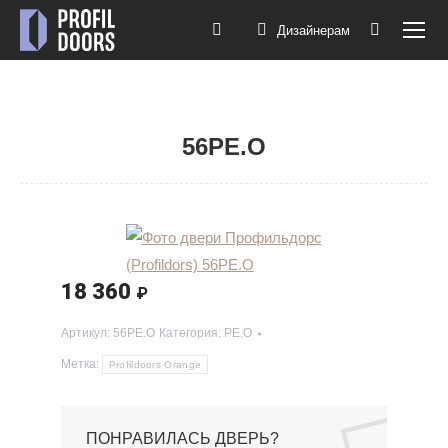
Дизайнерам
Поиск:
56PE.O
Вы здесь:
18 360
₽
Артикул:
56PE.O
Категория:
PE.O
Метка:
Profildoors Orange
ПОНРАВИЛАСЬ ДВЕРЬ?