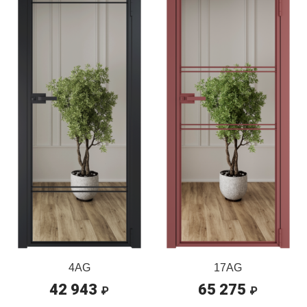
4AG
17AG
42 943
65 275
₽
₽