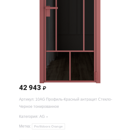
42 943
₽
Артикул:
10AG Профиль-Красный антрацит Стекло-
Черное тонированное
Категория:
AG
Метка:
Profildoors Orange