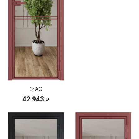
14AG
42 943
₽