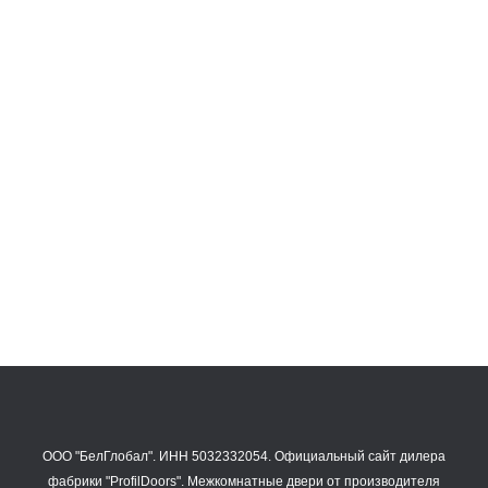
1AGN ГЛЯНЕЦ
47 335
₽
1AGN
47 335
₽
ООО "БелГлобал". ИНН 5032332054. Официальный сайт дилера
фабрики "ProfilDoors".
Межкомнатные двери
от производителя