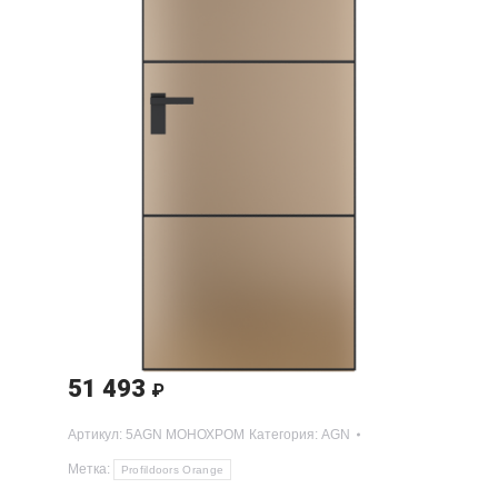
51 493
₽
Артикул:
5AGN МОНОХРОМ
Категория:
AGN
Метка:
Profildoors Orange