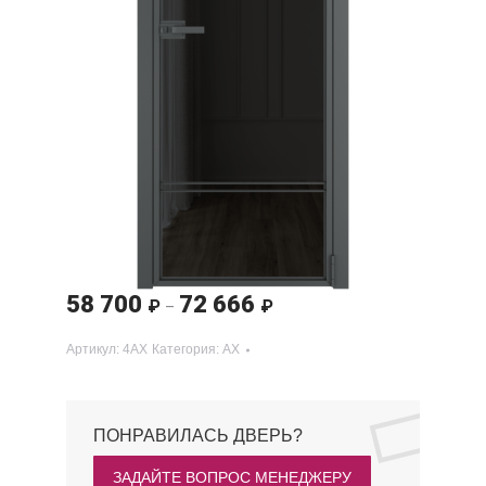
58 700
72 666
Диапазон
₽
₽
–
цен:
Артикул:
4AX
Категория:
AX
58 700 ₽
–
72 666 ₽
ПОНРАВИЛАСЬ ДВЕРЬ?
ЗАДАЙТЕ ВОПРОС МЕНЕДЖЕРУ