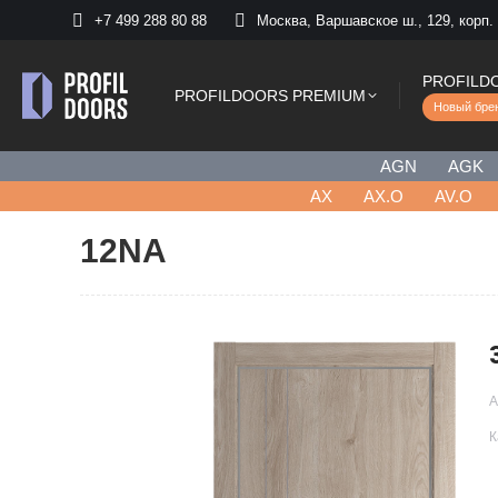
+7 499 288 80 88
Москва, Варшавское ш., 129, корп.
PROFILD
PROFILDOORS PREMIUM
Новый бре
AGN
AGK
AХ
AX.O
AV.O
12NA
А
К