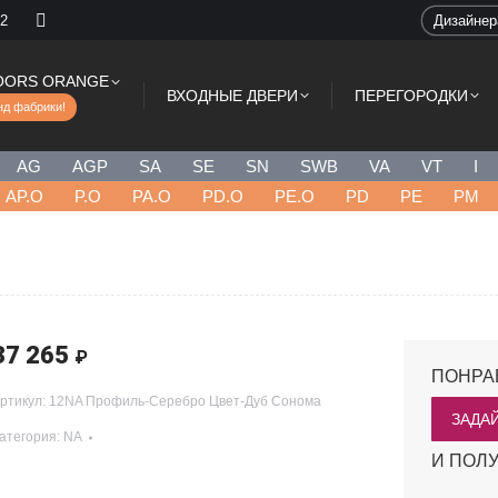
 2
Дизайне
OORS ORANGE
ВХОДНЫЕ ДВЕРИ
ПЕРЕГОРОДКИ
нд фабрики!
AG
AGP
SA
SE
SN
SWB
VA
VT
I
AP.O
P.O
PA.O
PD.O
PE.O
PD
PE
PM
37 265
₽
ПОНРА
ртикул:
12NA Профиль-Серебро Цвет-Дуб Сонома
ЗАДА
атегория:
NA
И ПОЛУ