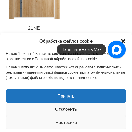
21NE
30 102
31 608
Диапазон
₽
₽
–
Обработка файлов cookie
цен:
Напишите нам в Max
30 102 ₽
Нажав "Принять" Вы даете согласие на обработку всех файлов cookie
в соответствии с Политикой обработки файлов cookie.
–
Нажав "Отклонить" Вы отказываетесь от обработки аналитических и
31 608 ₽
рекламных (маркетинговых) файлов cookie, при этом функциональные
(технические) файлы cookie не подлежат отключению.
ООО "БелГлобал". ИНН 5032332054. Официальный сайт дилера
фабрики "ProfilDoors".
Межкомнатные двери
от производителя
Принять
ПрофильДорс. Вся информация, представленная на сайте является
ознакомительной. Производитель оставляет за собой право вносить
Отклонить
изменения в конструкцию выпускаемой продукции.
Политика в отношении данных
Настройки