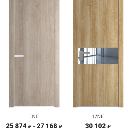
1NE
17NE
25 874
27 168
30 102
Диапазон
₽
₽
₽
–