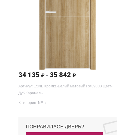
34 135
35 842
Диапазон
₽
₽
–
цен:
Артикул:
15NE Кромка-Белый матовый RAL9003 Цвет-
34 135 ₽
Дуб Карамель
–
Категория:
NE
35 842 ₽
ПОНРАВИЛАСЬ ДВЕРЬ?