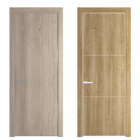
цен:
25 874 ₽
–
27 168 ₽