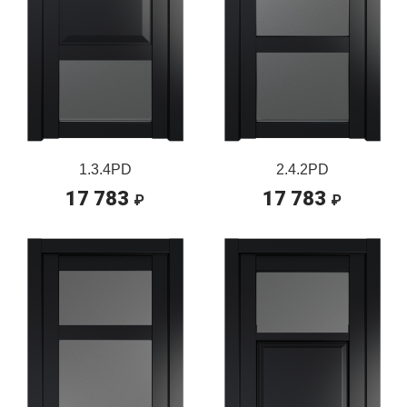
1.3.4PD
2.4.2PD
17 783
17 783
₽
₽