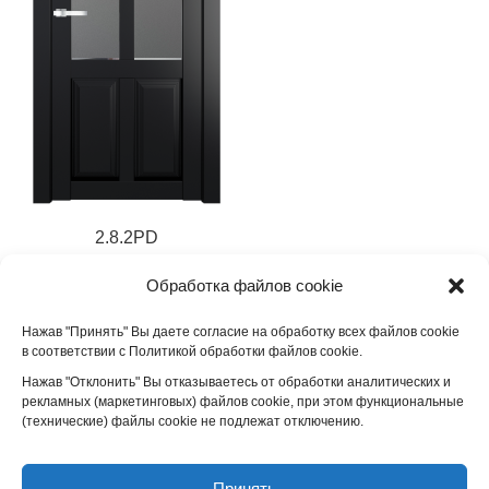
2.8.2PD
17 783
₽
Обработка файлов cookie
Нажав "Принять" Вы даете согласие на обработку всех файлов cookie
в соответствии с Политикой обработки файлов cookie.
Нажав "Отклонить" Вы отказываетесь от обработки аналитических и
рекламных (маркетинговых) файлов cookie, при этом функциональные
(технические) файлы cookie не подлежат отключению.
ООО "БелГлобал". ИНН 5032332054. Официальный сайт дилера
фабрики "ProfilDoors".
Межкомнатные двери
от производителя
Принять