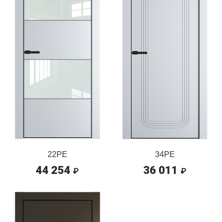
22PE
34PE
44 254
36 011
₽
₽