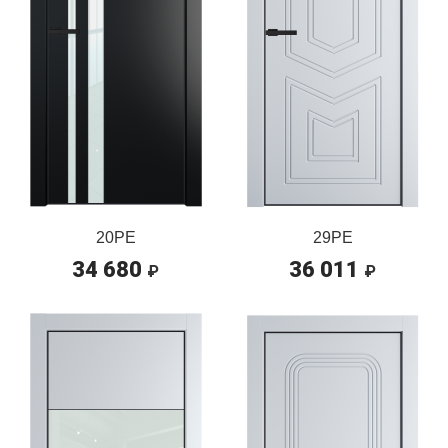
20PE
29PE
34 680
36 011
₽
₽