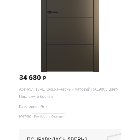
34 680
₽
Артикул:
15PE Кромка-Черный матовый RAL9005 Цвет-
Перламутр бронза
Категория:
PE
Метка:
Profildoors Orange
ПОНРАВИЛАСЬ ДВЕРЬ?