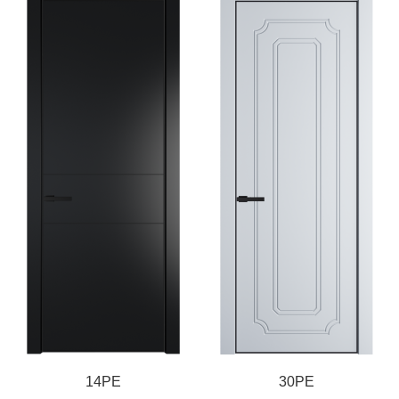
14PE
30PE