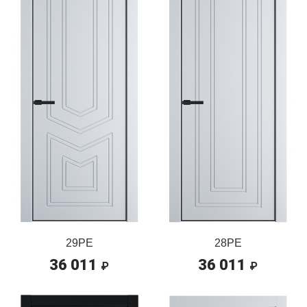
29PE
28PE
36 011
36 011
₽
₽