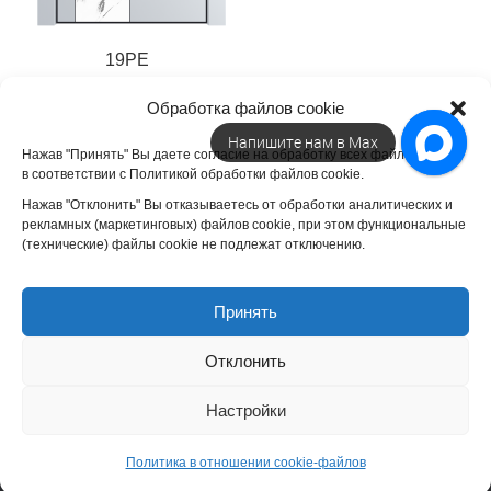
19PE
20 400
₽
Обработка файлов cookie
Напишите нам в Max
Нажав "Принять" Вы даете согласие на обработку всех файлов cookie
в соответствии с Политикой обработки файлов cookie.
Нажав "Отклонить" Вы отказываетесь от обработки аналитических и
рекламных (маркетинговых) файлов cookie, при этом функциональные
(технические) файлы cookie не подлежат отключению.
ООО "БелГлобал". ИНН 5032332054. Официальный сайт дилера
фабрики "ProfilDoors".
Межкомнатные двери
от производителя
Принять
ПрофильДорс. Вся информация, представленная на сайте является
ознакомительной. Производитель оставляет за собой право вносить
Отклонить
изменения в конструкцию выпускаемой продукции.
Политика в отношении данных
Настройки
Политика в отношении cookie-файлов