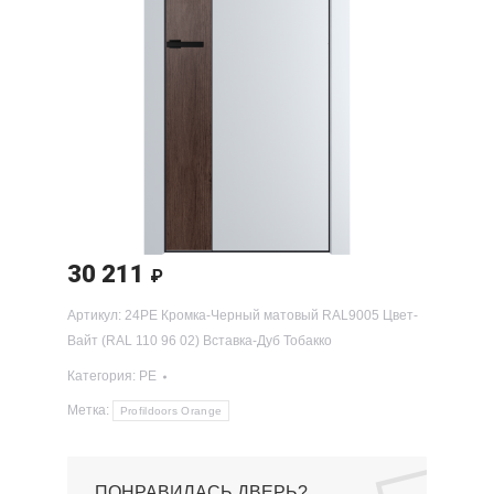
30 211
₽
Артикул:
24PE Кромка-Черный матовый RAL9005 Цвет-
Вайт (RAL 110 96 02) Вставка-Дуб Тобакко
Категория:
PE
Метка:
Profildoors Orange
ПОНРАВИЛАСЬ ДВЕРЬ?