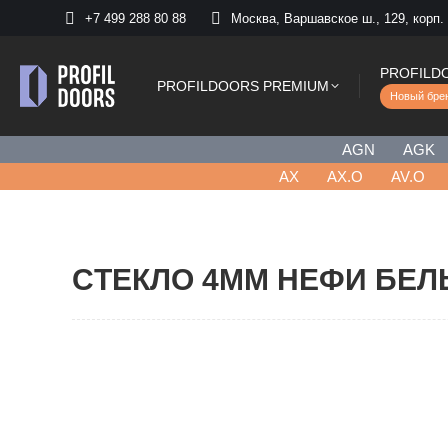
+7 499 288 80 88
Москва, Варшавское ш., 129, корп.
PROFILD
PROFILDOORS PREMIUM
Новый бре
AGN
AGK
AХ
AX.O
AV.O
CТЕКЛО 4ММ НЕФИ БЕЛ