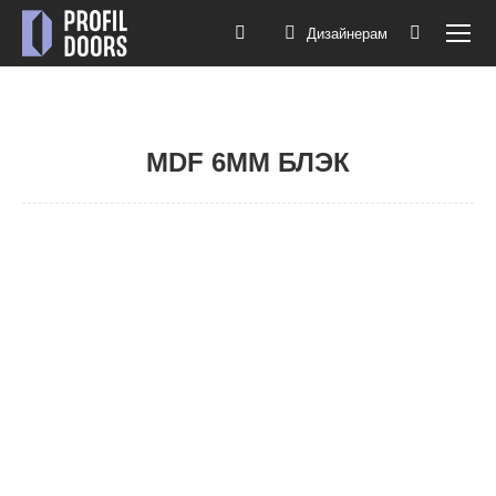
Дизайнерам
Поиск:
MDF 6ММ БЛЭК
Вы здесь:
1F
1I