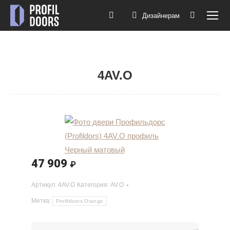
Дизайнерам
Поиск:
4AV.O
Вы здесь:
47 909
₽
Артикул:
4AV.O
Категория:
AV.O
Метка:
Profildoors Orange