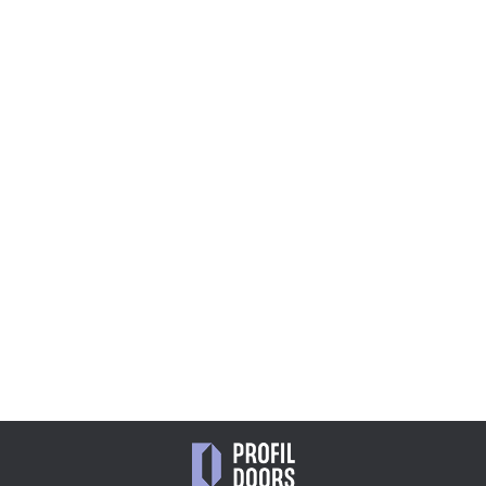
21AV.O
18AV.O
47 909
47 909
₽
₽
1.7P.O
1.3P.O
15 871
15 137
₽
₽
1.12P.O
16 891
₽