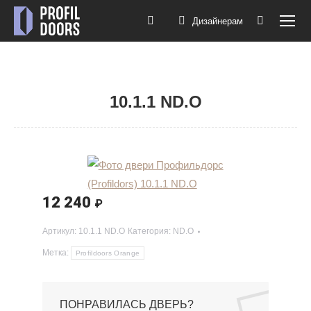
Дизайнерам
Поиск:
10.1.1 ND.O
Вы здесь:
12 240
₽
Артикул:
10.1.1 ND.O
Категория:
ND.O
Метка:
Profildoors Orange
ПОНРАВИЛАСЬ ДВЕРЬ?