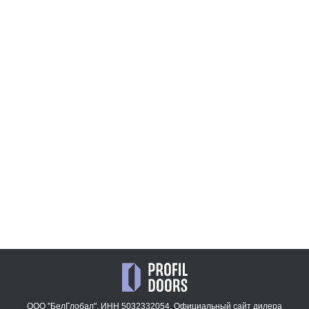
4AV.O
22AV.O
47 909
47 909
₽
₽
1.9P.O
3AV.O
15 137
47 909
₽
₽
1.8P.O
13 668
₽
ООО "БелГлобал". ИНН 5032332054. Официальный сайт дилера