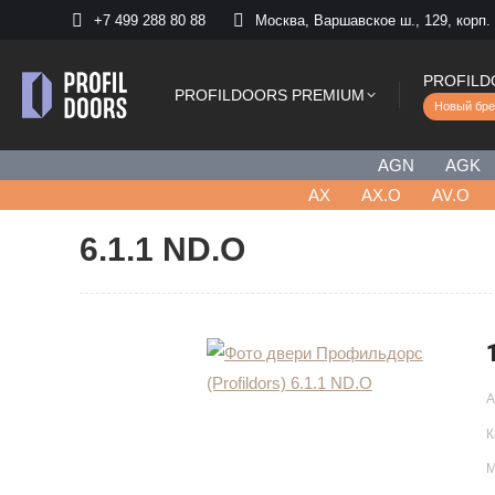
+7 499 288 80 88
Москва, Варшавское ш., 129, корп.
PROFILD
PROFILDOORS PREMIUM
Новый бре
AGN
AGK
AХ
AX.O
AV.O
6.1.1 ND.O
А
К
М