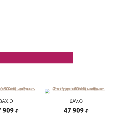
3AX.O
6AV.O
7 909
47 909
₽
₽