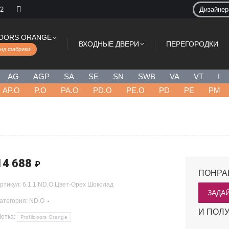
 2
Дизайне
OORS ORANGE
ВХОДНЫЕ ДВЕРИ
ПЕРЕГОРОДКИ
нд фабрики!
AG
AGP
SA
SE
SN
SWB
VA
VT
I
AP.O
P.O
PA.O
PD.O
PE.O
PD
PE
PM
14 688
₽
ПОНРА
ртикул:
6.1.1 ND.O Цвет-Орех Шоколад
ЗАДА
атегория:
ND.O
И ПОЛУ
етка:
Profildoors Orange