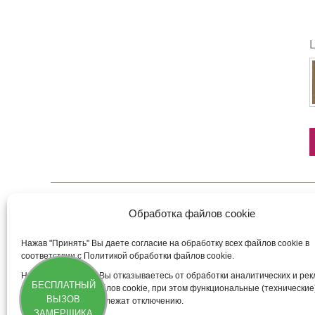
Обработка файлов cookie
Нажав "Принять" Вы даете согласие на обработку всех файлов cookie в
5AX.O
1.1P.
соответствии с Политикой обработки файлов cookie.
47 909
13 66
₽
Нажав "Отклонить" Вы отказываетесь от обработки аналитических и ре
БЕСПЛАТНЫЙ
(маркетинговых) файлов cookie, при этом функциональные (технические
ВЫЗОВ
файлы cookie не подлежат отключению.
ЗАМЕРЩИКА