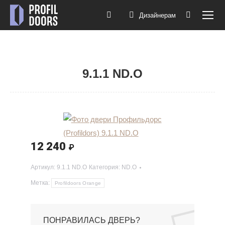
Дизайнерам
Поиск:
9.1.1 ND.O
Вы здесь:
12 240
₽
Артикул:
9.1.1 ND.O
Категория:
ND.O
Метка:
Profildoors Orange
ПОНРАВИЛАСЬ ДВЕРЬ?