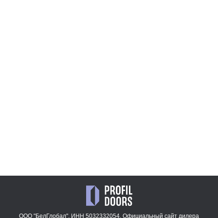
1.13P.O
6AV.O
28 356
47 909
₽
₽
4AX.O
1AX.O
47 909
43 780
₽
₽
13AV.O
47 909
₽
ООО "БелГлобал". ИНН 5032332054. Официальный сайт дилера