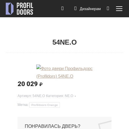
Дизайнерам
Поиск:
54NE.O
Вы здесь:
20 029
₽
Артикул:
54NE.O
Категория:
NE.O
Метка:
Profildoors Orange
ПОНРАВИЛАСЬ ДВЕРЬ?