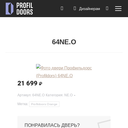
Дизайнерам
Поиск:
64NE.O
Вы здесь:
21 699
₽
Артикул:
64NE.O
Категория:
NE.O
Метка:
Profildoors Orange
ПОНРАВИЛАСЬ ДВЕРЬ?