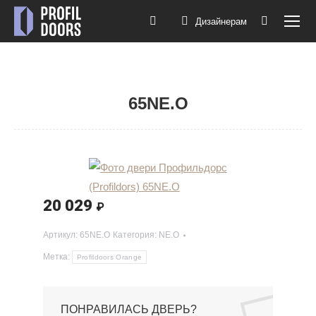
Дизайнерам
Поиск:
65NE.O
Вы здесь:
20 029
₽
Артикул:
65NE.O
Категория:
NE.O
Метка:
Profildoors Orange
ПОНРАВИЛАСЬ ДВЕРЬ?