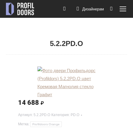
Дизайнерам
Поиск:
5.2.2PD.O
Вы здесь:
14 688
₽
Артикул:
5.2.2PD.O
Категория:
PD.O
Метка:
Profildoors Orange