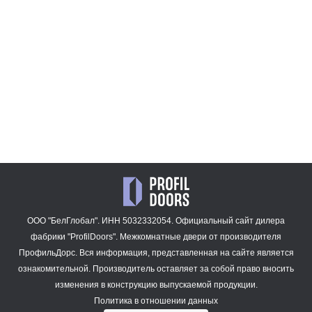
22AV.O
4AX.O
47 909
47 909
₽
₽
Обработка файлов cookie
14AV.O
47 909
₽
Нажав "Принять" Вы даете согласие на обработку всех файлов cookie
в соответствии с Политикой обработки файлов cookie.
Нажав "Отклонить" Вы отказываетесь от обработки аналитических и
рекламных (маркетинговых) файлов cookie, при этом функциональные
(технические) файлы cookie не подлежат отключению.
Принять
ООО "БелГлобал". ИНН 5032332054. Официальный сайт дилера
Отклонить
фабрики "ProfilDoors".
Межкомнатные двери
от производителя
ПрофильДорс. Вся информация, представленная на сайте является
Настройки
ознакомительной. Производитель оставляет за собой право вносить