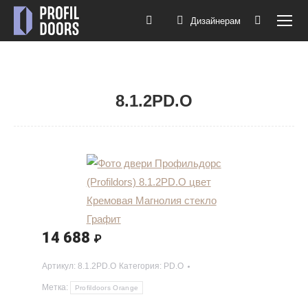
Дизайнерам
Поиск:
8.1.2PD.O
Вы здесь:
14 688
₽
Артикул:
8.1.2PD.O Стекло-Графит Цвет-Кремовая
Магнолия
Категория:
PD.O