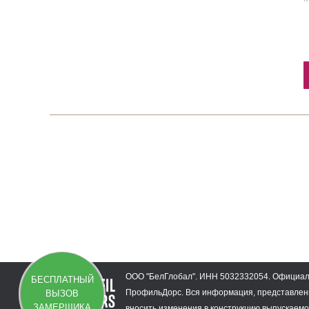
21AV.O
1.13P.
47 909
28 35
₽
ООО "БелГлобал". ИНН 5032332054. Официаль
БЕСПЛАТНЫЙ
ПрофильДорс. Вся информация, представленн
ВЫЗОВ
ЗАМЕРЩИКА
вносить изменения в конструкцию выпускаемо