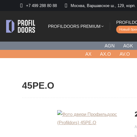
+7 499 288 80 88
Москва, Варшавское ш., 129, корп.
PROFILD
PROFILDOORS PREMIUM
Новый бре
AGN
AGK
AХ
AX.O
AV.O
45PE.O
А
М