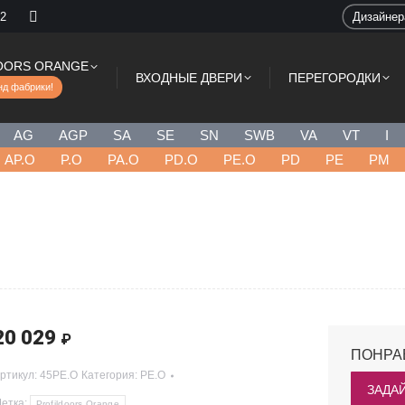
 2
Дизайне
OORS ORANGE
ВХОДНЫЕ ДВЕРИ
ПЕРЕГОРОДКИ
нд фабрики!
AG
AGP
SA
SE
SN
SWB
VA
VT
I
AP.O
P.O
PA.O
PD.O
PE.O
PD
PE
PM
20 029
₽
ПОНРА
ртикул:
45PE.O
Категория:
PE.O
ЗАДА
етка:
Profildoors Orange