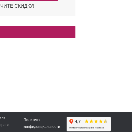
ЧИТЕ СКИДКУ!
2AV.O
13AV.O
7 909
47 909
₽
₽
еля
Политика
 право
конфиденциальности