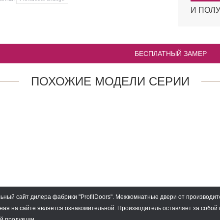
И ПОЛУ
БЕСПЛАТНЫЙ ЗАМЕР
ПОХОЖИЕ МОДЕЛИ СЕРИИ
O
1.9P.O
6
15 137
4
₽
₽
ный сайт дилера фабрики "ProfilDoors".
Межкомнатные двери
от производит
ая на сайте является ознакомительной. Производитель оставляет за собой
й продукции.