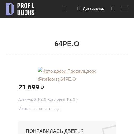
Дизайнерам
Поиск:
64PE.O
Вы здесь:
21 699
₽
Артикул:
64PE.O
Категория:
PE.O
Метка:
Profildoors Orange
ПОНРАВИЛАСЬ ДВЕРЬ?