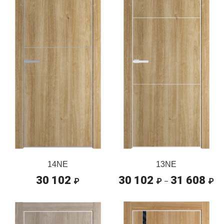
14NE
13NE
30 102
30 102
31 608
Ди
₽
₽
₽
–
цен
30
–