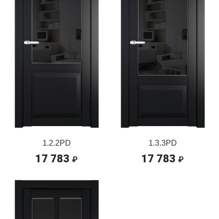
1.2.2PD
1.3.3PD
17 783
17 783
₽
₽