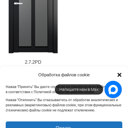
2.7.2PD
17 783
₽
Обработка файлов cookie
Нажав "Принять" Вы даете согласие на обработку всех файлов cookie
Напишите нам в Max
в соответствии с Политикой обработки файлов cookie.
Нажав "Отклонить" Вы отказываетесь от обработки аналитических и
рекламных (маркетинговых) файлов cookie, при этом функциональные
(технические) файлы cookie не подлежат отключению.
ООО "БелГлобал". ИНН 5032332054. Официальный сайт дилера
фабрики "ProfilDoors".
Межкомнатные двери
от производителя
Принять