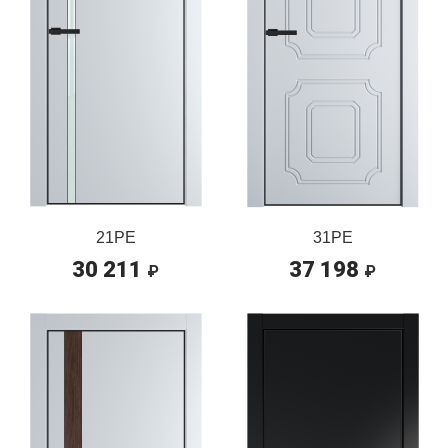
21PE
31PE
30 211
37 198
₽
₽