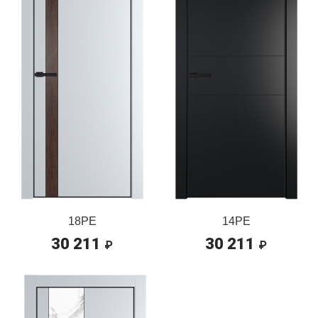
18PE
14PE
30 211
30 211
₽
₽