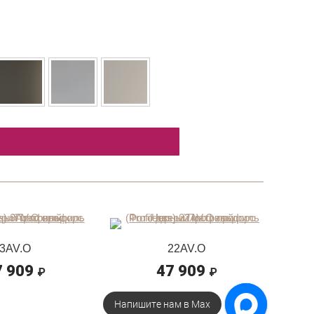
3AV.O
22AV.O
7 909
47 909
₽
₽
Напишите нам в Max