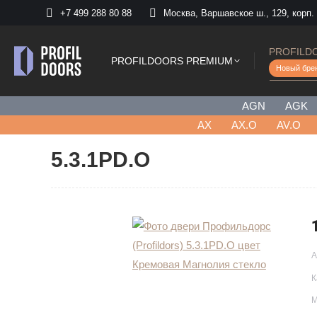
+7 499 288 80 88
Москва, Варшавское ш., 129, корп.
PROFILD
PROFILDOORS PREMIUM
Новый бре
AGN
AGK
AХ
AX.O
AV.O
5.3.1PD.O
А
К
М