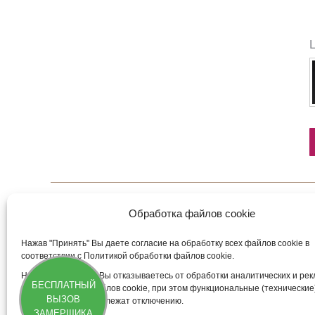
Обработка файлов cookie
Нажав "Принять" Вы даете согласие на обработку всех файлов cookie в
4AV.O
1.8P.
соответствии с Политикой обработки файлов cookie.
47 909
13 66
₽
Нажав "Отклонить" Вы отказываетесь от обработки аналитических и ре
БЕСПЛАТНЫЙ
(маркетинговых) файлов cookie, при этом функциональные (технические
ВЫЗОВ
файлы cookie не подлежат отключению.
ЗАМЕРЩИКА