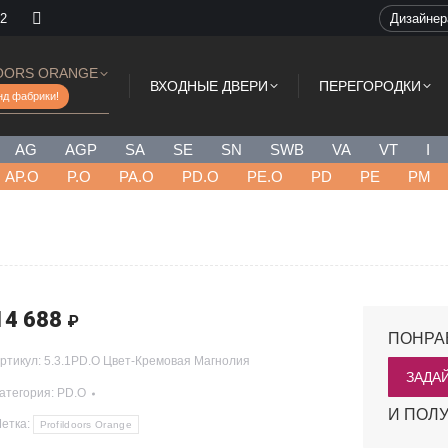
 2
Дизайне
OORS ORANGE
ВХОДНЫЕ ДВЕРИ
ПЕРЕГОРОДКИ
нд фабрики!
AG
AGP
SA
SE
SN
SWB
VA
VT
I
AP.O
P.O
PA.O
PD.O
PE.O
PD
PE
PM
14 688
₽
ПОНРА
ртикул:
5.3.1PD.O Цвет-Кремовая Магнолия
ЗАДА
атегория:
PD.O
И ПОЛУ
етка:
Profildoors Orange