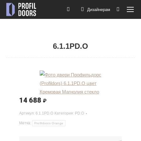
Дизайнерам
Поиск:
6.1.1PD.O
Вы здесь:
14 688
₽
Артикул:
6.1.1PD.O
Категория:
PD.O
Метка:
Profildoors Orange