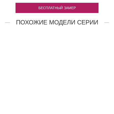
БЕСПЛАТНЫЙ ЗАМЕР
ПОХОЖИЕ МОДЕЛИ СЕРИИ
1.12P.O
1AV.O
16 891
43 780
₽
₽
4AX.O
2AX.O
47 909
47 909
₽
₽
14AV.O