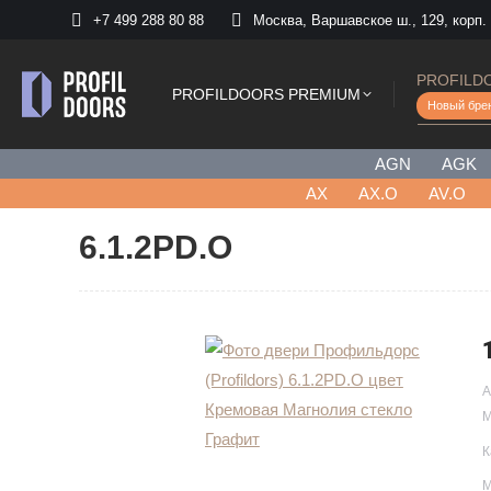
+7 499 288 80 88
Москва, Варшавское ш., 129, корп.
PROFILD
PROFILDOORS PREMIUM
Новый бре
AGN
AGK
AХ
AX.O
AV.O
6.1.2PD.O
А
М
К
М