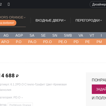
 2
Дизайне
OORS ORANGE
ВХОДНЫЕ ДВЕРИ
ПЕРЕГОРОДКИ
нд фабрики!
AG
AGP
SA
SE
SN
SWB
VA
VT
I
AP.O
P.O
PA.O
PD.O
PE.O
PD
PE
PM
14 688
₽
ПОНРА
ртикул:
6.1.2PD.O Стекло-Графит Цвет-Кремовая
ЗАДА
агнолия
атегория:
PD.O
И ПОЛУ
етка:
Profildoors Orange