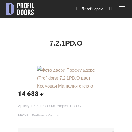
Дизайнерам
Поиск:
7.2.1PD.O
Вы здесь:
14 688
₽
Артикул:
7.2.1PD.O
Категория:
PD.O
Метка:
Profildoors Orange