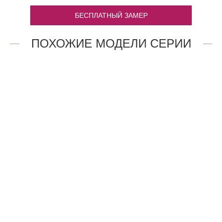
БЕСПЛАТНЫЙ ЗАМЕР
ПОХОЖИЕ МОДЕЛИ СЕРИИ
21AV.O
1.2P.O
47 909
13 668
₽
₽
5AX.O
1.1P.O
47 909
13 668
₽
₽
2AX.O